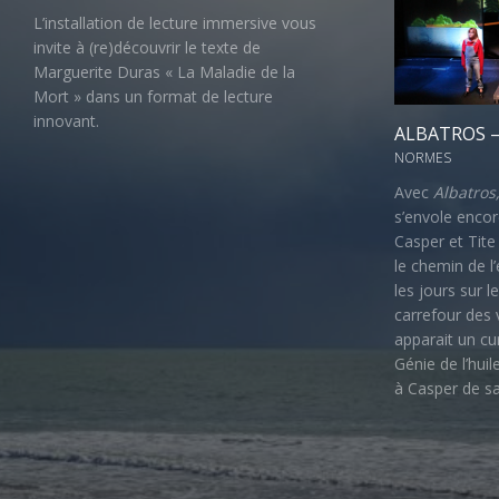
L’installation de lecture immersive vous
invite à (re)découvrir le texte de
Marguerite Duras « La Maladie de la
Mort » dans un format de lecture
innovant.
ALBATROS –
NORMES
Avec
Albatros
s’envole encor
Casper et Tite
le chemin de l
les jours sur l
carrefour des 
apparait un cu
Génie de l’hui
à Casper de s
Christelle Der
passionnée d’
pensé
Albatro